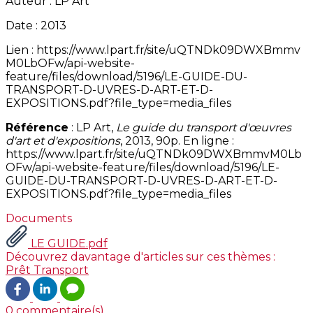
Auteur : LP Art
Date : 2013
Lien : https://www.lpart.fr/site/uQTNDk09DWXBmmv
M0LbOFw/api-website-
feature/files/download/5196/LE-GUIDE-DU-
TRANSPORT-D-UVRES-D-ART-ET-D-
EXPOSITIONS.pdf?file_type=media_files
Référence
: LP Art,
Le guide du transport d'œuvres
d'art et d'expositions
, 2013, 90p. En ligne :
https://www.lpart.fr/site/uQTNDk09DWXBmmvM0Lb
OFw/api-website-feature/files/download/5196/LE-
GUIDE-DU-TRANSPORT-D-UVRES-D-ART-ET-D-
EXPOSITIONS.pdf?file_type=media_files
Documents
LE GUIDE.pdf
Découvrez davantage d'articles sur ces thèmes :
Prêt
Transport
0 commentaire(s)