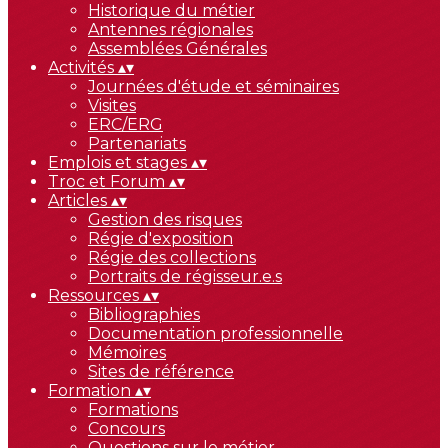
Historique du métier
Antennes régionales
Assemblées Générales
Activités
▴
▾
Journées d'étude et séminaires
Visites
ERC/ERG
Partenariats
Emplois et stages
▴
▾
Troc et Forum
▴
▾
Articles
▴
▾
Gestion des risques
Régie d'exposition
Régie des collections
Portraits de régisseur.e.s
Ressources
▴
▾
Bibliographies
Documentation professionnelle
Mémoires
Sites de référence
Formation
▴
▾
Formations
Concours
Questions sur le métier