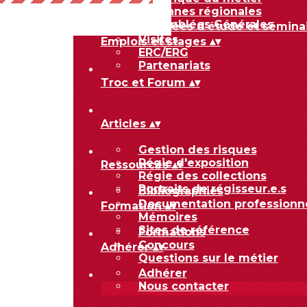
Activités
▴
▾
Antennes régionales
Assemblées Générales
Journées d'étude et sémina
Visites
Emplois et stages
▴
▾
ERC/ERG
Partenariats
Troc et Forum
▴
▾
Articles
▴
▾
Gestion des risques
Régie d'exposition
Ressources
▴
▾
Régie des collections
Portraits de régisseur.e.s
Bibliographies
Documentation professionn
Formation
▴
▾
Mémoires
Sites de référence
Formations
Concours
Adhérer
▴
▾
Questions sur le métier
Adhérer
Nous contacter