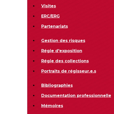
Visites
ERC/ERG
Partenariats
Gestion des risques
Régie d'exposition
Régie des collections
Portraits de régisseur.e.s
Bibliographies
Documentation professionnelle
Mémoires