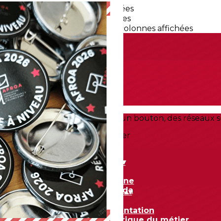
Exporter les lignes sélectionnées
Exporter toutes les colonnes
Exporter uniquement les colonnes affichées
Menu
<
>
A la une
Agenda
Ajoutez un logo, un bouton, des réseaux s
Cliquez pour éditer
Actualités
▴
▾
A la une
Agenda
Association
▴
▾
Présentation
Historique du métier