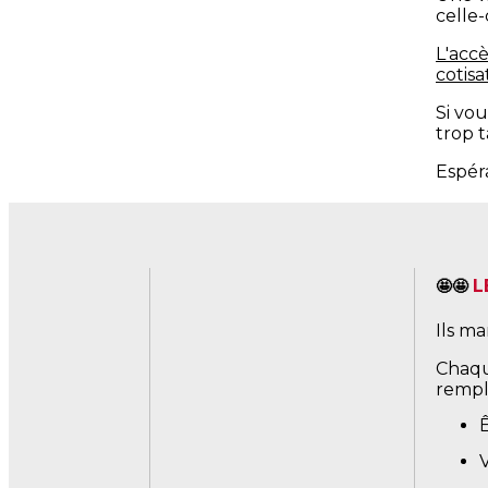
celle
L'accè
cotisa
Si vou
trop t
Espér
Le CA
⚡ Lien
en-tr
L
🤩🤩
Ils ma
Chaque
rempli
V