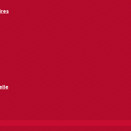
ires
elle