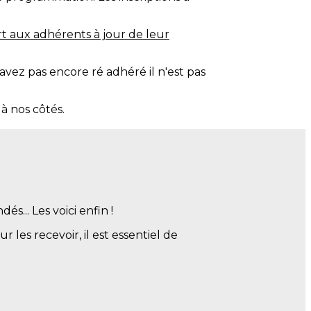
rt aux adhérents à jour de leur
vez pas encore ré adhéré il n'est pas
 nos côtés.
ption/728721-c-seminaire-les-musees-
s... Les voici enfin !
 les recevoir, il est essentiel de