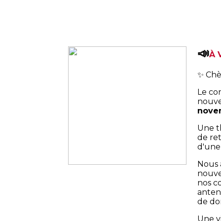
📣
À 
✨ Chè
Le con
nouve
nove
Une t
de ret
d'une
Nous a
nouve
nos co
antenn
de do
Une vi