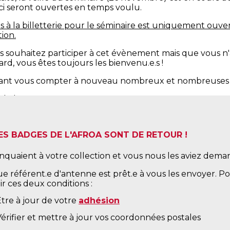
-ci seront ouvertes en temps voulu.
s à la billetterie pour le séminaire est uniquement ouve
tion.
s souhaitez participer à cet évènement mais que vous n'a
ard, vous êtes toujours les bienvenu.e.s !
ant vous compter à nouveau nombreux et nombreuses à
 de l'AFROA
 vers les inscriptions :
https://www.afroa.fr/collect/descri
avaux
ES BADGES DE L'AFROA SONT DE RETOUR !
nquaient à votre collection et vous nous les aviez demandé
 référent.e d'antenne est prêt.e à vous les envoyer. Pour
r ces deux conditions :
Être à jour de votre
adhésion
érifier et mettre à jour vos coordonnées postales