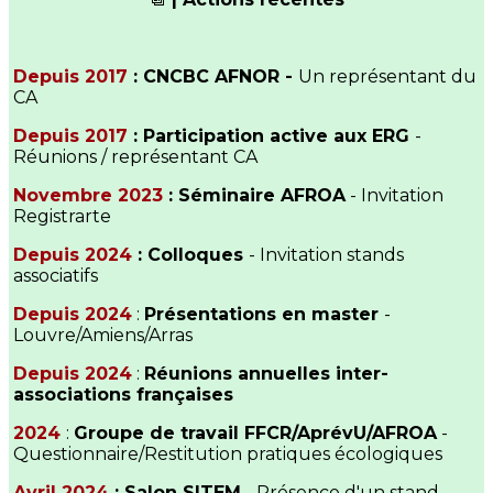
Depuis 2017
: CNCBC AFNOR -
Un représentant du
CA
Depuis 2017
: Participation active aux ERG
-
Réunions / représentant CA
Novembre 2023
: Séminaire AFROA
- Invitation
Registrarte
Depuis 2024
: Colloques
- Invitation stands
associatifs
Depuis 2024
:
Présentations en master
-
Louvre/Amiens/Arras
Depuis 2024
:
Réunions annuelles inter-
associations françaises
2024
:
Groupe de travail FFCR/AprévU/AFROA
-
Questionnaire/Restitution pratiques écologiques
Avril 2024
: Salon SITEM
- Présence d'un stand