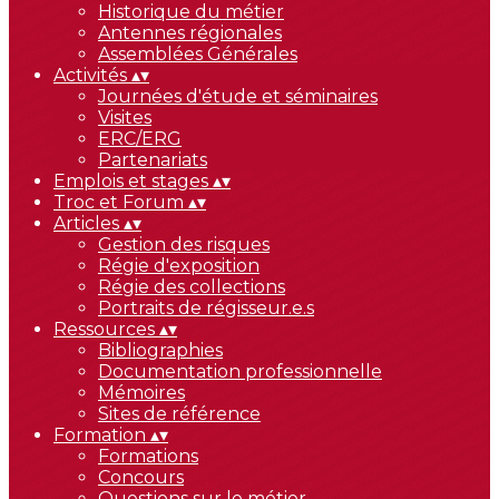
Historique du métier
Antennes régionales
Assemblées Générales
Activités
▴
▾
Journées d'étude et séminaires
Visites
ERC/ERG
Partenariats
Emplois et stages
▴
▾
Troc et Forum
▴
▾
Articles
▴
▾
Gestion des risques
Régie d'exposition
Régie des collections
Portraits de régisseur.e.s
Ressources
▴
▾
Bibliographies
Documentation professionnelle
Mémoires
Sites de référence
Formation
▴
▾
Formations
Concours
Questions sur le métier