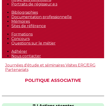
Portraits de régisseur.e.s
Bibliographies
Documentation professionnelle
Mémoires
Sites de référence
Formations
Concours
Questions sur le métier
Adhérer
Nous contacter
Journées d'étude et séminaires
Visites
ERC/ERG
Partenariats
POLITIQUE ASSOCIATIVE
📆
| Actions récentes