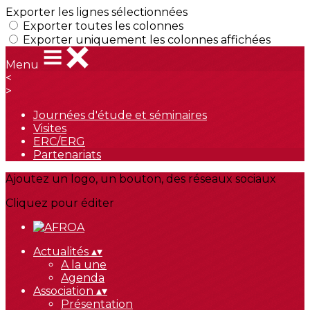
Exporter les lignes sélectionnées
Exporter toutes les colonnes
Exporter uniquement les colonnes affichées
Menu
<
>
Journées d'étude et séminaires
Visites
ERC/ERG
Partenariats
Ajoutez un logo, un bouton, des réseaux sociaux
Cliquez pour éditer
Actualités
▴
▾
A la une
Agenda
Association
▴
▾
Présentation