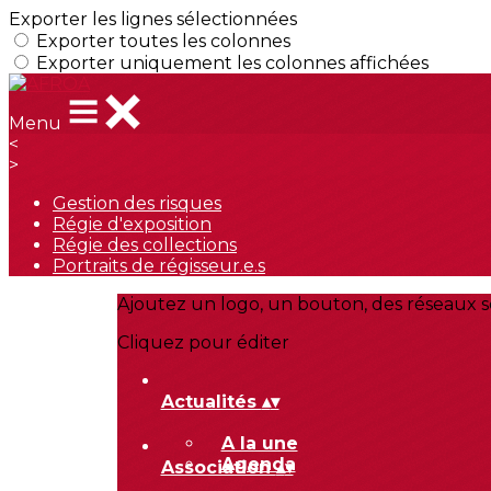
Exporter les lignes sélectionnées
Exporter toutes les colonnes
Exporter uniquement les colonnes affichées
Menu
<
>
Gestion des risques
Régie d'exposition
Régie des collections
Portraits de régisseur.e.s
Ajoutez un logo, un bouton, des réseaux s
Cliquez pour éditer
Actualités
▴
▾
A la une
Agenda
Association
▴
▾