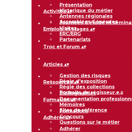
Présentation
Historique du métier
Activités
▴
▾
Antennes régionales
Assemblées Générales
Journées d'étude et sémina
Visites
Emplois et stages
▴
▾
ERC/ERG
Partenariats
Troc et Forum
▴
▾
Articles
▴
▾
Gestion des risques
Régie d'exposition
Ressources
▴
▾
Régie des collections
Portraits de régisseur.e.s
Bibliographies
Documentation professionn
Formation
▴
▾
Mémoires
Sites de référence
Formations
Concours
Adhérer
▴
▾
Questions sur le métier
Adhérer