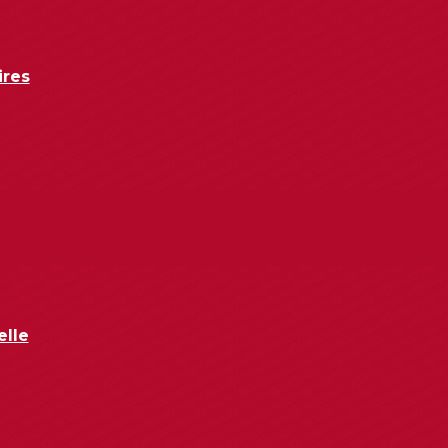
ires
elle