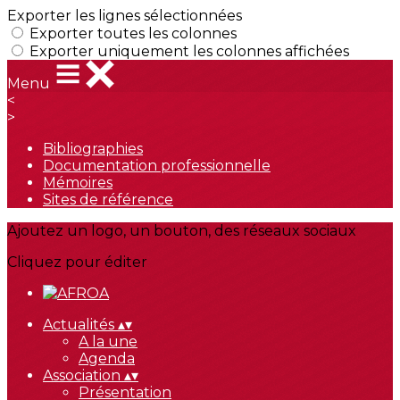
Exporter les lignes sélectionnées
Exporter toutes les colonnes
Exporter uniquement les colonnes affichées
Menu
<
>
Bibliographies
Documentation professionnelle
Mémoires
Sites de référence
Ajoutez un logo, un bouton, des réseaux sociaux
Cliquez pour éditer
Actualités
▴
▾
A la une
Agenda
Association
▴
▾
Présentation