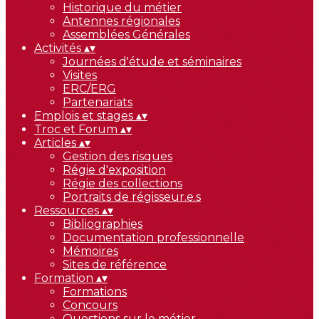
Historique du métier
Antennes régionales
Assemblées Générales
Activités
▴
▾
Journées d'étude et séminaires
Visites
ERC/ERG
Partenariats
Emplois et stages
▴
▾
Troc et Forum
▴
▾
Articles
▴
▾
Gestion des risques
Régie d'exposition
Régie des collections
Portraits de régisseur.e.s
Ressources
▴
▾
Bibliographies
Documentation professionnelle
Mémoires
Sites de référence
Formation
▴
▾
Formations
Concours
Questions sur le métier