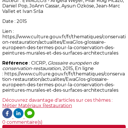
Auteur : EWAGLOS - Angela Weyer, Pilar Roig Picazo,
Daniel Pop, JoAnn Cassar, Aysun Özköse, Jean-Marc
Vallet et Ivan Srša
Date : 2015
Lien :
https://www.culture.gouv.fr/fr/thematiques/conservati
on-restauration/actualites/EwaGlos-glossaire-
europeen-des-termes-pour-la-conservation-des-
peintures-murales-et-des-surfaces-architecturales
Référence
: CICRP,
Glossaire européen de
conservation-restauration
, 2015, En ligne
: https://www.culture.gouv.fr/fr/thematiques/conserva
tion-restauration/actualites/EwaGlos-glossaire-
europeen-des-termes-pour-la-conservation-des-
peintures-murales-et-des-surfaces-architecturales
Découvrez davantage d'articles sur ces thèmes :
Métier
Matériaux
Restauration
0 commentaire(s)