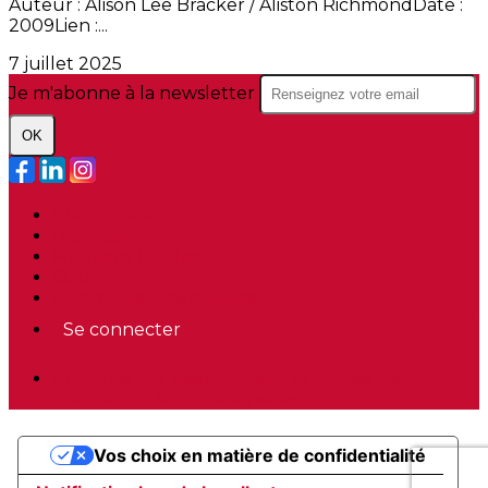
Auteur : Alison Lee Bracker / Aliston RichmondDate :
2009Lien :...
7 juillet 2025
Je m'abonne à la newsletter
OK
Plan du site
Licences
Mentions légales
CGUV
Paramétrer vos cookies
Se connecter
Propulsé par AssoConnect, le logiciel des
associations Professionnelles
Vos choix en matière de confidentialité