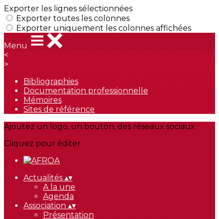
Exporter les lignes sélectionnées
Exporter toutes les colonnes
Exporter uniquement les colonnes affichées
Menu
<
>
Bibliographies
Documentation professionnelle
Mémoires
Sites de référence
Ajoutez un logo, un bouton, des réseaux sociaux
Cliquez pour éditer
Actualités
▴
▾
A la une
Agenda
Association
▴
▾
Présentation