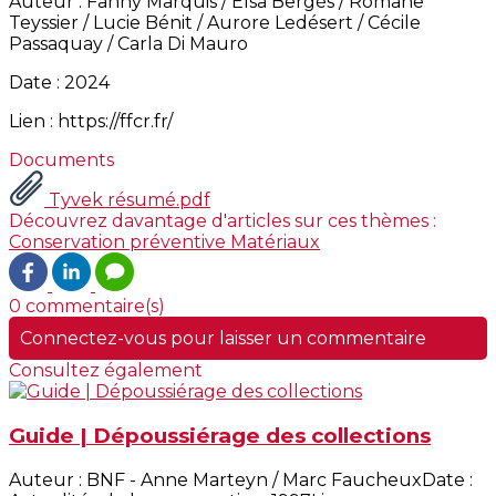
Auteur : Fanny Marquis / Elsa Bergès / Romane
Teyssier / Lucie Bénit / Aurore Ledésert / Cécile
Passaquay / Carla Di Mauro
Date : 2024
Lien : https://ffcr.fr/
Documents
Tyvek résumé.pdf
Découvrez davantage d'articles sur ces thèmes :
Conservation préventive
Matériaux
0 commentaire(s)
Connectez-vous pour laisser un commentaire
Consultez également
Guide | Dépoussiérage des collections
Auteur : BNF - Anne Marteyn / Marc FaucheuxDate :