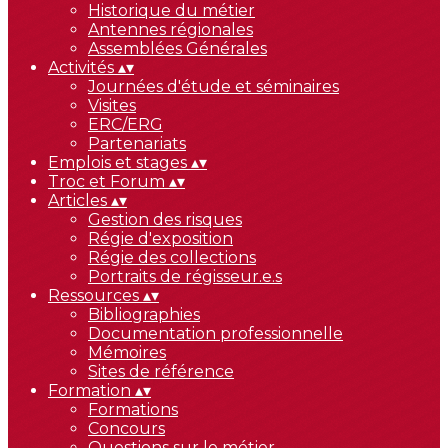
Historique du métier
Antennes régionales
Assemblées Générales
Activités
▴
▾
Journées d'étude et séminaires
Visites
ERC/ERG
Partenariats
Emplois et stages
▴
▾
Troc et Forum
▴
▾
Articles
▴
▾
Gestion des risques
Régie d'exposition
Régie des collections
Portraits de régisseur.e.s
Ressources
▴
▾
Bibliographies
Documentation professionnelle
Mémoires
Sites de référence
Formation
▴
▾
Formations
Concours
Questions sur le métier