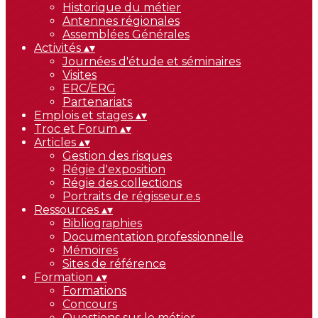
Historique du métier
Antennes régionales
Assemblées Générales
Activités
▴
▾
Journées d'étude et séminaires
Visites
ERC/ERG
Partenariats
Emplois et stages
▴
▾
Troc et Forum
▴
▾
Articles
▴
▾
Gestion des risques
Régie d'exposition
Régie des collections
Portraits de régisseur.e.s
Ressources
▴
▾
Bibliographies
Documentation professionnelle
Mémoires
Sites de référence
Formation
▴
▾
Formations
Concours
Questions sur le métier