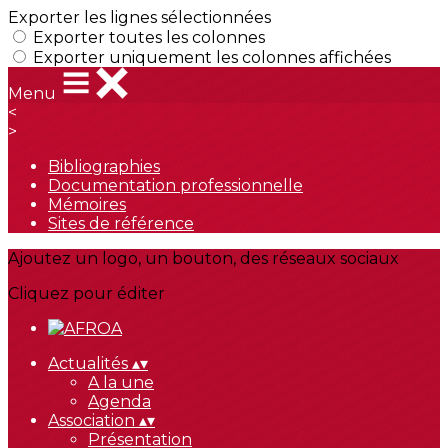
Exporter les lignes sélectionnées
Exporter toutes les colonnes
Exporter uniquement les colonnes affichées
Menu
<
>
Bibliographies
Documentation professionnelle
Mémoires
Sites de référence
Ajoutez un logo, un bouton, des réseaux sociaux
Cliquez pour éditer
Actualités
▴
▾
A la une
Agenda
Association
▴
▾
Présentation