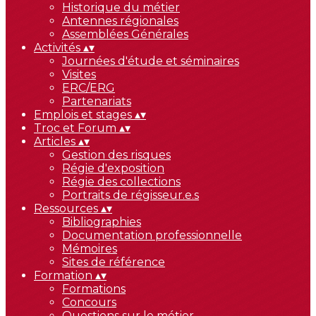
Historique du métier
Antennes régionales
Assemblées Générales
Activités
▴
▾
Journées d'étude et séminaires
Visites
ERC/ERG
Partenariats
Emplois et stages
▴
▾
Troc et Forum
▴
▾
Articles
▴
▾
Gestion des risques
Régie d'exposition
Régie des collections
Portraits de régisseur.e.s
Ressources
▴
▾
Bibliographies
Documentation professionnelle
Mémoires
Sites de référence
Formation
▴
▾
Formations
Concours
Questions sur le métier