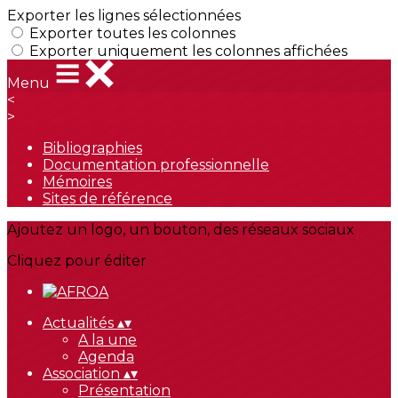
Exporter les lignes sélectionnées
Exporter toutes les colonnes
Exporter uniquement les colonnes affichées
Menu
<
>
Bibliographies
Documentation professionnelle
Mémoires
Sites de référence
Ajoutez un logo, un bouton, des réseaux sociaux
Cliquez pour éditer
Actualités
▴
▾
A la une
Agenda
Association
▴
▾
Présentation