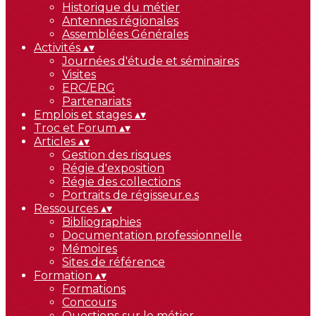
Historique du métier
Antennes régionales
Assemblées Générales
Activités
▴
▾
Journées d'étude et séminaires
Visites
ERC/ERG
Partenariats
Emplois et stages
▴
▾
Troc et Forum
▴
▾
Articles
▴
▾
Gestion des risques
Régie d'exposition
Régie des collections
Portraits de régisseur.e.s
Ressources
▴
▾
Bibliographies
Documentation professionnelle
Mémoires
Sites de référence
Formation
▴
▾
Formations
Concours
Questions sur le métier