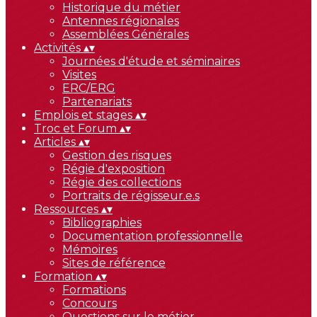
Historique du métier
Antennes régionales
Assemblées Générales
Activités
▴
▾
Journées d'étude et séminaires
Visites
ERC/ERG
Partenariats
Emplois et stages
▴
▾
Troc et Forum
▴
▾
Articles
▴
▾
Gestion des risques
Régie d'exposition
Régie des collections
Portraits de régisseur.e.s
Ressources
▴
▾
Bibliographies
Documentation professionnelle
Mémoires
Sites de référence
Formation
▴
▾
Formations
Concours
Questions sur le métier