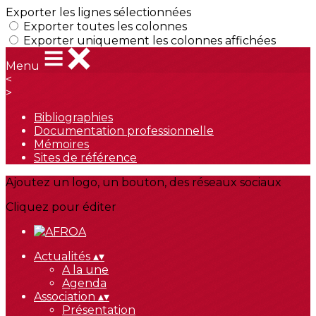
Exporter les lignes sélectionnées
Exporter toutes les colonnes
Exporter uniquement les colonnes affichées
Menu
<
>
Bibliographies
Documentation professionnelle
Mémoires
Sites de référence
Ajoutez un logo, un bouton, des réseaux sociaux
Cliquez pour éditer
Actualités
▴
▾
A la une
Agenda
Association
▴
▾
Présentation