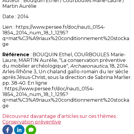
Auteur : Bouquin Ethel / Courboulès Marie-Laure /
Martin Aurélie
Date : 2014
Lien : https://www.persee.fr/doc/nauti_0154-
1854_2014_num_18_1_1295?
q=mat%C3%A9riaux%20conditionnement%20stocka
ge
Référence
: BOUQUIN Ethel, COURBOULES Marie-
Laure, MARTIN Aurélie, "La conservation préventive
du mobilier archéologique",
Archaeonautica
, 18, 2014.
Arles-Rhône 3, Un chaland gallo-romain du Ier siècle
après Jésus-Christ, sous la direction de Sabrina Marlier.
pp. 38-40. En ligne
: https://www.persee.fr/doc/nauti_0154-
1854_2014_num_18_1_1295?
q=mat%C3%A9riaux%20conditionnement%20stocka
ge
Découvrez davantage d'articles sur ces thèmes :
Conservation préventive