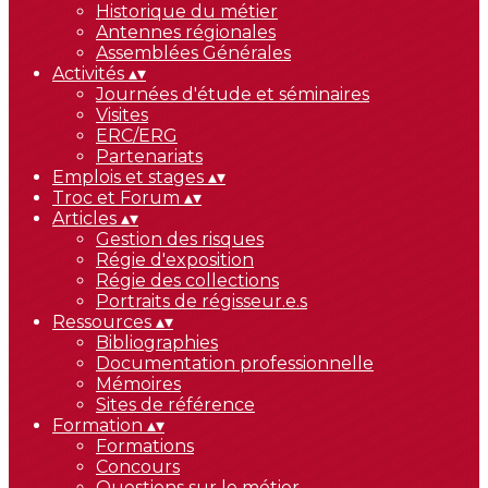
Historique du métier
Antennes régionales
Assemblées Générales
Activités
▴
▾
Journées d'étude et séminaires
Visites
ERC/ERG
Partenariats
Emplois et stages
▴
▾
Troc et Forum
▴
▾
Articles
▴
▾
Gestion des risques
Régie d'exposition
Régie des collections
Portraits de régisseur.e.s
Ressources
▴
▾
Bibliographies
Documentation professionnelle
Mémoires
Sites de référence
Formation
▴
▾
Formations
Concours
Questions sur le métier