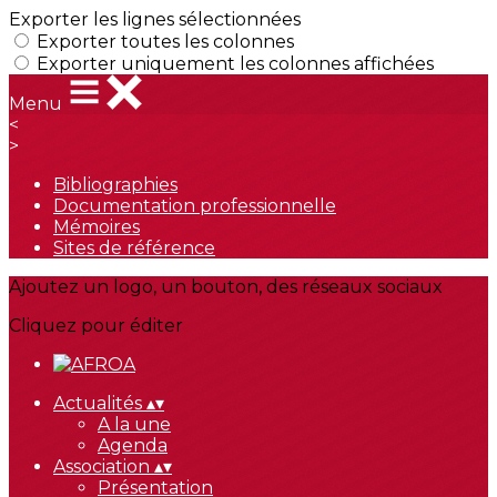
Exporter les lignes sélectionnées
Exporter toutes les colonnes
Exporter uniquement les colonnes affichées
Menu
<
>
Bibliographies
Documentation professionnelle
Mémoires
Sites de référence
Ajoutez un logo, un bouton, des réseaux sociaux
Cliquez pour éditer
Actualités
▴
▾
A la une
Agenda
Association
▴
▾
Présentation