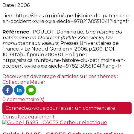
Date : 2006
Lien : https://shs.cairn.info/une-histoire-du-patrimoine-
en-occident-xviiie-xxie-siecle--9782130551041?lang=fr
Référence
: POULOT, Dominique,
Une histoire du
patrimoine en Occident (XVIIIe-XXIe siècle) Du
monument aux valeurs,
Presses Universitaires de
France. « Le Noeud Gordien », 2006, p.200. DOI :
10.3917/puf.poulo.2006.01. En ligne :
https://shs.cairn.info/une-histoire-du-patrimoine-en-
occident-xviiie-xxie-siecle--9782130551041?lang=fr
Découvrez davantage d'articles sur ces thèmes :
Collections
Métier
0 commentaire(s)
Connectez-vous pour laisser un commentaire
Consultez également