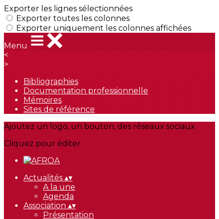
Exporter les lignes sélectionnées
Exporter toutes les colonnes
Exporter uniquement les colonnes affichées
Menu
<
>
Bibliographies
Documentation professionnelle
Mémoires
Sites de référence
Ajoutez un logo, un bouton, des réseaux sociaux
Cliquez pour éditer
Actualités
▴
▾
A la une
Agenda
Association
▴
▾
Présentation