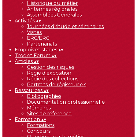
Historique du métier
Antennes régionales
Assemblées Générales
Activités
▴
▾
Journées d'étude et séminaires
Visites
ERC/ERG
Partenariats
Emplois et stages
▴
▾
Troc et Forum
▴
▾
Articles
▴
▾
Gestion des risques
Régie d'exposition
Régie des collections
Portraits de régisseur.e.s
Ressources
▴
▾
Bibliographies
Documentation professionnelle
Mémoires
Sites de référence
Formation
▴
▾
Formations
Concours
Questions sur le métier