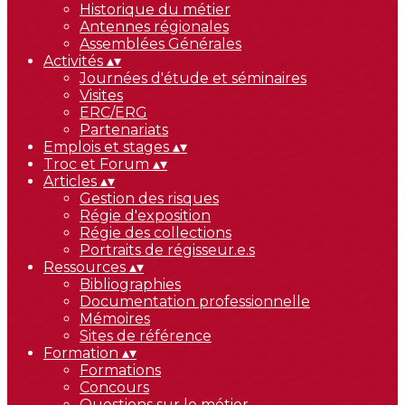
Historique du métier
Antennes régionales
Assemblées Générales
Activités
▴
▾
Journées d'étude et séminaires
Visites
ERC/ERG
Partenariats
Emplois et stages
▴
▾
Troc et Forum
▴
▾
Articles
▴
▾
Gestion des risques
Régie d'exposition
Régie des collections
Portraits de régisseur.e.s
Ressources
▴
▾
Bibliographies
Documentation professionnelle
Mémoires
Sites de référence
Formation
▴
▾
Formations
Concours
Questions sur le métier