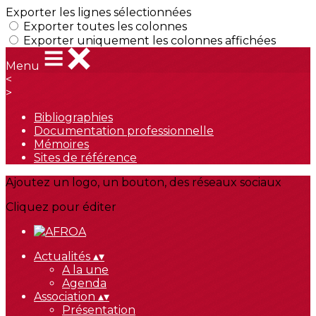
Exporter les lignes sélectionnées
Exporter toutes les colonnes
Exporter uniquement les colonnes affichées
Menu
<
>
Bibliographies
Documentation professionnelle
Mémoires
Sites de référence
Ajoutez un logo, un bouton, des réseaux sociaux
Cliquez pour éditer
Actualités
▴
▾
A la une
Agenda
Association
▴
▾
Présentation