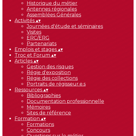
Historique du métier
Antennes régionales
Assemblées Générales
Activités
▴
▾
Journées d'étude et séminaires
Visites
ERC/ERG
Partenariats
Emplois et stages
▴
▾
Troc et Forum
▴
▾
Articles
▴
▾
Gestion des risques
Régie d'exposition
Régie des collections
Portraits de régisseur.e.s
Ressources
▴
▾
Bibliographies
Documentation professionnelle
Mémoires
Sites de référence
Formation
▴
▾
Formations
Concours
Questions sur le métier