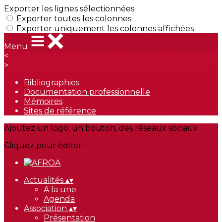
Exporter les lignes sélectionnées
Exporter toutes les colonnes
Exporter uniquement les colonnes affichées
Menu
<
>
Bibliographies
Documentation professionnelle
Mémoires
Sites de référence
Ajoutez un logo, un bouton, des réseaux sociaux
Cliquez pour éditer
Actualités
▴
▾
A la une
Agenda
Association
▴
▾
Présentation