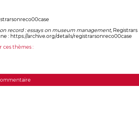
egistrarsonreco00case
s on record : essays on museum management
, Registrar
ne : https://archive.org/details/registrarsonreco00case
r ces thèmes :
 commentaire