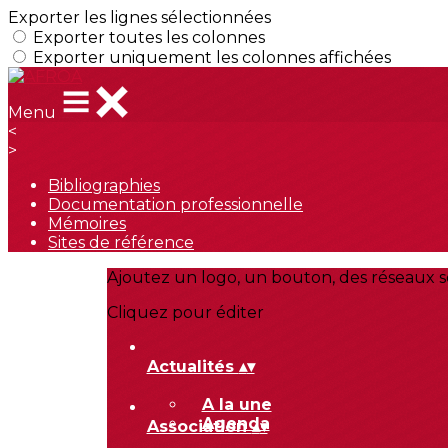
Exporter les lignes sélectionnées
Exporter toutes les colonnes
Exporter uniquement les colonnes affichées
Menu
<
>
Bibliographies
Documentation professionnelle
Mémoires
Sites de référence
Ajoutez un logo, un bouton, des réseaux s
Cliquez pour éditer
Actualités
▴
▾
A la une
Agenda
Association
▴
▾