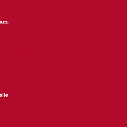
ires
elle