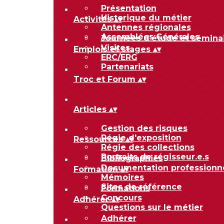
Présentation
Historique du métier
Activités
▴
▾
Antennes régionales
Assemblées Générales
Journées d'étude et sémina
Visites
Emplois et stages
▴
▾
ERC/ERG
Partenariats
Troc et Forum
▴
▾
Articles
▴
▾
Gestion des risques
Régie d'exposition
Ressources
▴
▾
Régie des collections
Portraits de régisseur.e.s
Bibliographies
Documentation professionn
Formation
▴
▾
Mémoires
Sites de référence
Formations
Concours
Adhérer
▴
▾
Questions sur le métier
Adhérer