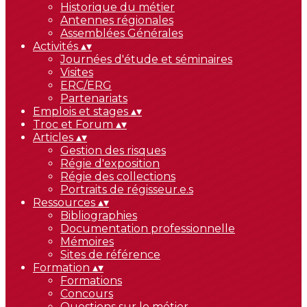
Historique du métier
Antennes régionales
Assemblées Générales
Activités
▴
▾
Journées d'étude et séminaires
Visites
ERC/ERG
Partenariats
Emplois et stages
▴
▾
Troc et Forum
▴
▾
Articles
▴
▾
Gestion des risques
Régie d'exposition
Régie des collections
Portraits de régisseur.e.s
Ressources
▴
▾
Bibliographies
Documentation professionnelle
Mémoires
Sites de référence
Formation
▴
▾
Formations
Concours
Questions sur le métier