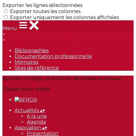
Exporter les lignes sélectionnées
Exporter toutes les colonnes
Exporter uniquement les colonnes affichées
Menu
<
>
Bibliographies
Documentation professionnelle
Mémoires
Sites de référence
Ajoutez un logo, un bouton, des réseaux sociaux
Cliquez pour éditer
Actualités
▴
▾
A la une
Agenda
Association
▴
▾
Présentation