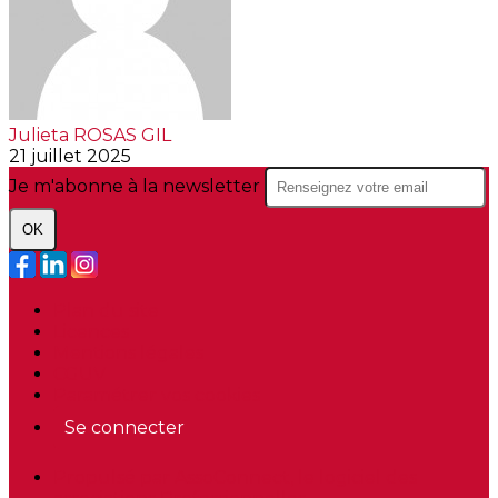
Julieta ROSAS GIL
21 juillet 2025
Je m'abonne à la newsletter
OK
Plan du site
Licences
Mentions légales
CGUV
Paramétrer vos cookies
Se connecter
Propulsé par AssoConnect, le logiciel des