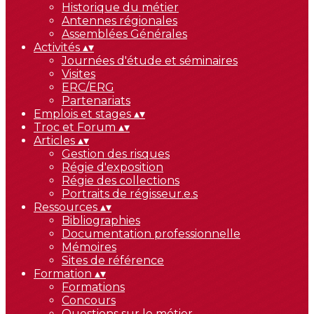
Historique du métier
Antennes régionales
Assemblées Générales
Activités
▴
▾
Journées d'étude et séminaires
Visites
ERC/ERG
Partenariats
Emplois et stages
▴
▾
Troc et Forum
▴
▾
Articles
▴
▾
Gestion des risques
Régie d'exposition
Régie des collections
Portraits de régisseur.e.s
Ressources
▴
▾
Bibliographies
Documentation professionnelle
Mémoires
Sites de référence
Formation
▴
▾
Formations
Concours
Questions sur le métier