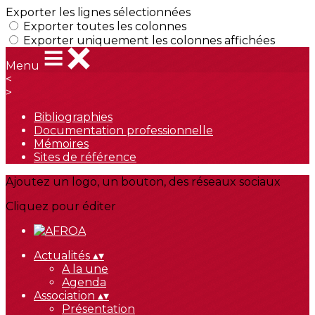
Exporter les lignes sélectionnées
Exporter toutes les colonnes
Exporter uniquement les colonnes affichées
Menu
<
>
Bibliographies
Documentation professionnelle
Mémoires
Sites de référence
Ajoutez un logo, un bouton, des réseaux sociaux
Cliquez pour éditer
Actualités
▴
▾
A la une
Agenda
Association
▴
▾
Présentation