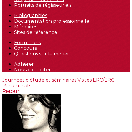
Portraits de régisseur.e.s
Bibliographies
Documentation professionnelle
Mémoires
Sites de référence
Formations
Concours
Questions sur le métier
Adhérer
Nous contacter
Journées d'étude et séminaires
Visites
ERC/ERG
Partenariats
Retour