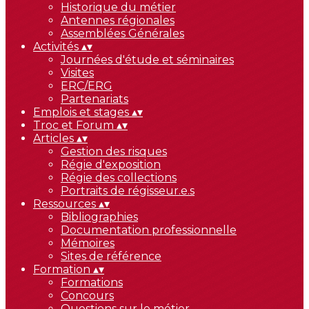
Historique du métier
Antennes régionales
Assemblées Générales
Activités
▴
▾
Journées d'étude et séminaires
Visites
ERC/ERG
Partenariats
Emplois et stages
▴
▾
Troc et Forum
▴
▾
Articles
▴
▾
Gestion des risques
Régie d'exposition
Régie des collections
Portraits de régisseur.e.s
Ressources
▴
▾
Bibliographies
Documentation professionnelle
Mémoires
Sites de référence
Formation
▴
▾
Formations
Concours
Questions sur le métier