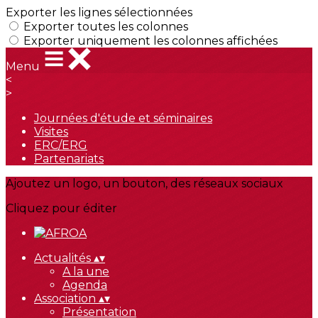
Exporter les lignes sélectionnées
Exporter toutes les colonnes
Exporter uniquement les colonnes affichées
Menu
<
>
Journées d'étude et séminaires
Visites
ERC/ERG
Partenariats
Ajoutez un logo, un bouton, des réseaux sociaux
Cliquez pour éditer
Actualités
▴
▾
A la une
Agenda
Association
▴
▾
Présentation