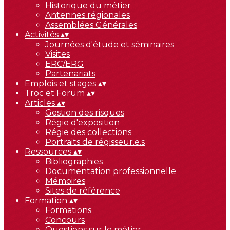
Historique du métier
Antennes régionales
Assemblées Générales
Activités
▴
▾
Journées d'étude et séminaires
Visites
ERC/ERG
Partenariats
Emplois et stages
▴
▾
Troc et Forum
▴
▾
Articles
▴
▾
Gestion des risques
Régie d'exposition
Régie des collections
Portraits de régisseur.e.s
Ressources
▴
▾
Bibliographies
Documentation professionnelle
Mémoires
Sites de référence
Formation
▴
▾
Formations
Concours
Questions sur le métier