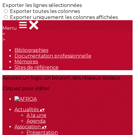
Exporter les lignes sélectionnées
Exporter toutes les colonnes
Exporter uniquement les colonnes affichées
Menu
<
>
Bibliographies
Documentation professionnelle
Mémoires
Sites de référence
Ajoutez un logo, un bouton, des réseaux sociaux
Cliquez pour éditer
Actualités
▴
▾
A la une
Agenda
Association
▴
▾
Présentation