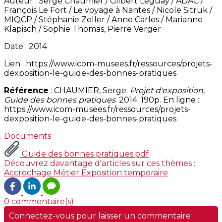
Auteur : Serge Chaumier / Gilbert Leguay / ADAC /
François Le Fort / Le voyage à Nantes / Nicole Sitruk /
MIQCP / Stéphanie Zeller / Anne Carles / Marianne
Klapisch / Sophie Thomas, Pierre Verger
Date : 2014
Lien : https://www.icom-musees.fr/ressources/projets-
dexposition-le-guide-des-bonnes-pratiques
Référence
: CHAUMIER, Serge.
Projet d'exposition,
Guide des bonnes pratiques
. 2014. 190p. En ligne :
https://www.icom-musees.fr/ressources/projets-
dexposition-le-guide-des-bonnes-pratiques
Documents
Guide des bonnes pratiques.pdf
Découvrez davantage d'articles sur ces thèmes :
Accrochage
Métier
Exposition temporaire
0 commentaire(s)
Connectez-vous pour laisser un commentaire