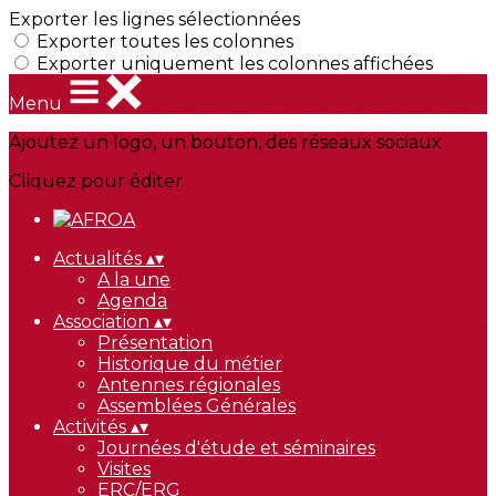
Exporter les lignes sélectionnées
Exporter toutes les colonnes
Exporter uniquement les colonnes affichées
Menu
Ajoutez un logo, un bouton, des réseaux sociaux
Cliquez pour éditer
Actualités
▴
▾
A la une
Agenda
Association
▴
▾
Présentation
Historique du métier
Antennes régionales
Assemblées Générales
Activités
▴
▾
Journées d'étude et séminaires
Visites
ERC/ERG