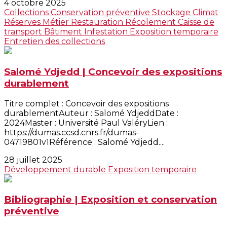
4 octobre 2025
Collections
Conservation préventive
Stockage
Climat
Réserves
Métier
Restauration
Récolement
Caisse de
transport
Bâtiment
Infestation
Exposition temporaire
Entretien des collections
Salomé Ydjedd | Concevoir des expositions
durablement
Titre complet : Concevoir des expositions
durablementAuteur : Salomé YdjeddDate :
2024Master : Université Paul ValéryLien :
https://dumas.ccsd.cnrs.fr/dumas-
04719801v1Référence : Salomé Ydjedd....
28 juillet 2025
Développement durable
Exposition temporaire
Bibliographie | Exposition et conservation
préventive