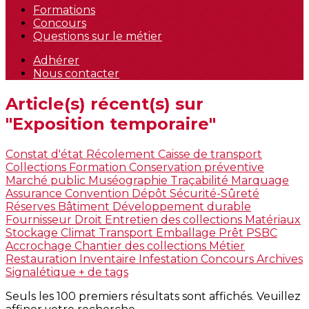
Formations
Concours
Questions sur le métier
Adhérer
Nous contacter
Article(s) récent(s) sur
"Exposition temporaire"
Constat d'état
Récolement
Caisse de transport
Collections
Formation
Conservation préventive
Marché public
Muséographie
Traçabilité
Marquage
Assurance
Convention
Dépôt
Sécurité-Sûreté
Réserves
Bâtiment
Développement durable
Fournisseur
Droit
Entretien des collections
Matériaux
Stockage
Climat
Transport
Emballage
Prêt
PSBC
Accrochage
Chantier des collections
Métier
Restauration
Inventaire
Infestation
Concours
Archives
Signalétique
+ de tags
Seuls les 100 premiers résultats sont affichés. Veuillez