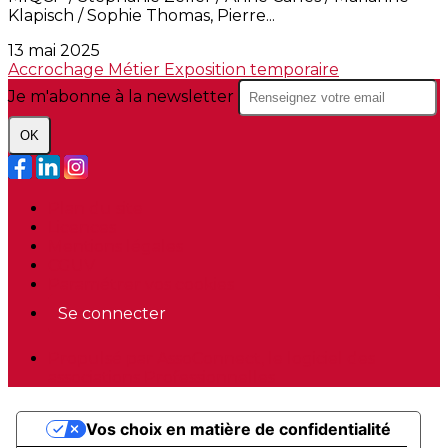
Klapisch / Sophie Thomas, Pierre...
13 mai 2025
Accrochage
Métier
Exposition temporaire
Je m'abonne à la newsletter
OK
Plan du site
Licences
Mentions légales
CGUV
Paramétrer vos cookies
Se connecter
Propulsé par AssoConnect, le logiciel des
associations Professionnelles
Vos choix en matière de confidentialité