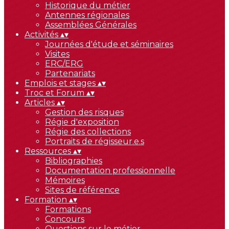
Historique du métier
Antennes régionales
Assemblées Générales
Activités
▴
▾
Journées d'étude et séminaires
Visites
ERC/ERG
Partenariats
Emplois et stages
▴
▾
Troc et Forum
▴
▾
Articles
▴
▾
Gestion des risques
Régie d'exposition
Régie des collections
Portraits de régisseur.e.s
Ressources
▴
▾
Bibliographies
Documentation professionnelle
Mémoires
Sites de référence
Formation
▴
▾
Formations
Concours
Questions sur le métier