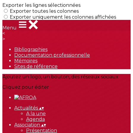
Exporter les lignes sélectionnées
Exporter toutes les colonnes
Exporter uniquement les colonnes affichées
Menu
<
>
Bibliographies
Documentation professionnelle
Mémoires
Sites de référence
Ajoutez un logo, un bouton, des réseaux sociaux
Cliquez pour éditer
Actualités
▴
▾
A la une
Agenda
Association
▴
▾
Présentation