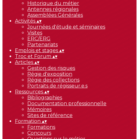
Historique du métier
Antennes régionales
Assemblées Générales
Activités
▴
▾
Journées d'étude et séminaires
Visites
ERC/ERG
Partenariats
Emplois et stages
▴
▾
Troc et Forum
▴
▾
Articles
▴
▾
Gestion des risques
Régie d'exposition
Régie des collections
Portraits de régisseur.e.s
Ressources
▴
▾
Bibliographies
Documentation professionnelle
Mémoires
Sites de référence
Formation
▴
▾
Formations
Concours
Questions sur le métier