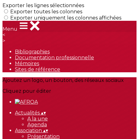
Exporter les lignes sélectionnées
Exporter toutes les colonnes
Exporter uniquement les colonnes affichées
Menu
<
>
Bibliographies
Documentation professionnelle
Mémoires
Sites de référence
Ajoutez un logo, un bouton, des réseaux sociaux
Cliquez pour éditer
Actualités
▴
▾
A la une
Agenda
Association
▴
▾
Présentation