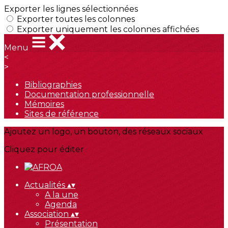
Exporter les lignes sélectionnées
Exporter toutes les colonnes
Exporter uniquement les colonnes affichées
Menu
<
>
Bibliographies
Documentation professionnelle
Mémoires
Sites de référence
Ajoutez un logo, un bouton, des réseaux sociaux
Cliquez pour éditer
Actualités
▴
▾
A la une
Agenda
Association
▴
▾
Présentation