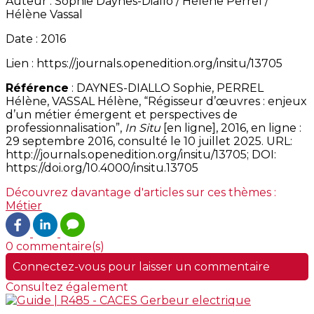
Auteur : Sophie Daynes-Diallo / Hélène Perrel /
Hélène Vassal
Date : 2016
Lien : https://journals.openedition.org/insitu/13705
Référence
: DAYNES-DIALLO Sophie, PERREL
Hélène, VASSAL Hélène, “Régisseur d’œuvres : enjeux
d’un métier émergent et perspectives de
professionnalisation”,
In Situ
[en ligne], 2016, en ligne :
29 septembre 2016, consulté le 10 juillet 2025. URL:
http://journals.openedition.org/insitu/13705; DOI:
https://doi.org/10.4000/insitu.13705
Découvrez davantage d'articles sur ces thèmes :
Métier
0 commentaire(s)
Connectez-vous pour laisser un commentaire
Consultez également