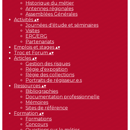
Historique du métier
Antennes régionales
Assemblées Générales
Activités
▴
▾
Journées d'étude et séminaires
Visites
ERC/ERG
Partenariats
Emplois et stages
▴
▾
Troc et Forum
▴
▾
Articles
▴
▾
Gestion des risques
Régie d'exposition
Régie des collections
Portraits de régisseur.e.s
Ressources
▴
▾
Bibliographies
Documentation professionnelle
Mémoires
Sites de référence
Formation
▴
▾
Formations
Concours
Questions sur le métier