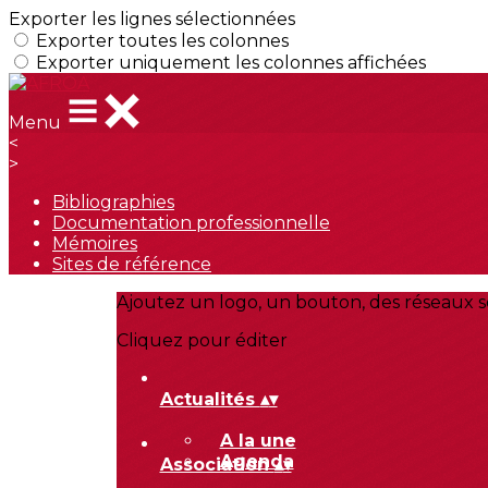
Exporter les lignes sélectionnées
Exporter toutes les colonnes
Exporter uniquement les colonnes affichées
Menu
<
>
Bibliographies
Documentation professionnelle
Mémoires
Sites de référence
Ajoutez un logo, un bouton, des réseaux s
Cliquez pour éditer
Actualités
▴
▾
A la une
Agenda
Association
▴
▾