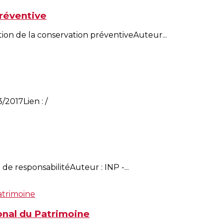
préventive
tion de la conservation préventiveAuteur...
/2017Lien : /
 de responsabilitéAuteur : INP -...
ional du Patrimoine