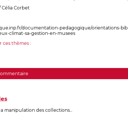
 Célia Corbet
que.inp.fr/documentation-pedagogique/orientations-bib
jeux-climat-sa-gestion-en-musees
r ces thèmes :
 commentaire
les
la manipulation des collections...