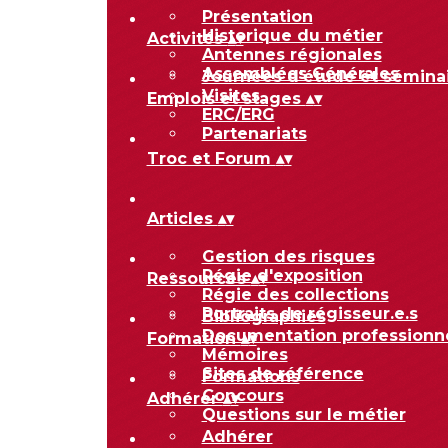
Présentation
Historique du métier
Activités
▴
▾
Antennes régionales
Assemblées Générales
Journées d'étude et sémina
Visites
Emplois et stages
▴
▾
ERC/ERG
Partenariats
Troc et Forum
▴
▾
Articles
▴
▾
Gestion des risques
Régie d'exposition
Ressources
▴
▾
Régie des collections
Portraits de régisseur.e.s
Bibliographies
Documentation professionn
Formation
▴
▾
Mémoires
Sites de référence
Formations
Concours
Adhérer
▴
▾
Questions sur le métier
Adhérer