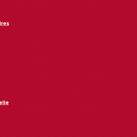
ires
elle