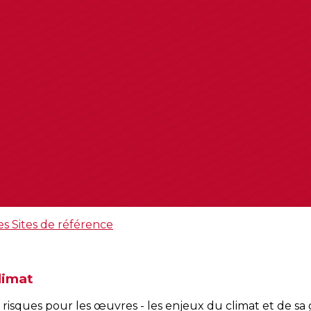
es
Sites de référence
limat
s risques pour les œuvres - les enjeux du climat et de s