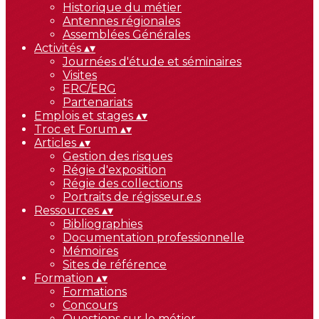
Historique du métier
Antennes régionales
Assemblées Générales
Activités
▴
▾
Journées d'étude et séminaires
Visites
ERC/ERG
Partenariats
Emplois et stages
▴
▾
Troc et Forum
▴
▾
Articles
▴
▾
Gestion des risques
Régie d'exposition
Régie des collections
Portraits de régisseur.e.s
Ressources
▴
▾
Bibliographies
Documentation professionnelle
Mémoires
Sites de référence
Formation
▴
▾
Formations
Concours
Questions sur le métier