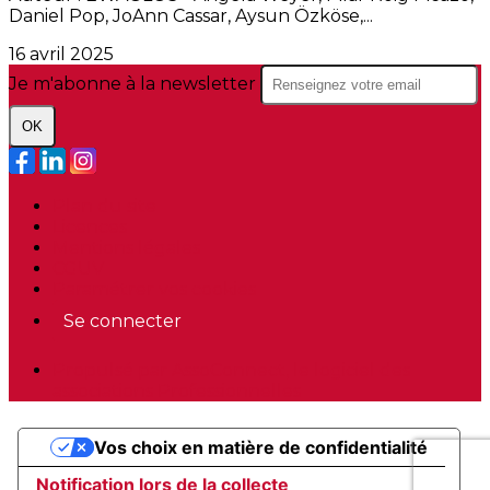
Daniel Pop, JoAnn Cassar, Aysun Özköse,...
16 avril 2025
Je m'abonne à la newsletter
OK
Plan du site
Licences
Mentions légales
CGUV
Paramétrer vos cookies
Se connecter
Propulsé par AssoConnect, le logiciel des
associations Professionnelles
Vos choix en matière de confidentialité
Notification lors de la collecte