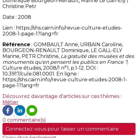
Dominique Bourgeon-Renault, Marine Le Gall-Ely /
Christine Petr
Date : 2008
Lien : https://shs.cairn.info/revue-culture-etudes-
2008-1-page-1?lang=fr
Référence
: GOMBAULT Anne, URBAIN Caroline,
BOURGEON-RENAULT Dominique, LE GALL-ELY
Marine, PETR Christine,
La gratuité des musées et des
monuments qu'en pensent les publics en France ?,
Culture études, 2008/1 n°1, p.1-12. DOI :
10.3917/cule.081.0001. En ligne :
https://shs.cairn.info/revue-culture-etudes-2008-1-
page-1?lang=fr
Découvrez davantage d'articles sur ces thèmes :
Métier
0 commentaire(s)
Connectez-vous pour laisser un commentaire
Consultez également