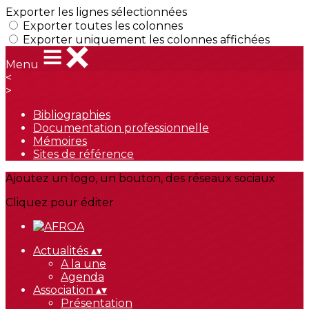
Exporter les lignes sélectionnées
Exporter toutes les colonnes
Exporter uniquement les colonnes affichées
Menu
<
>
Bibliographies
Documentation professionnelle
Mémoires
Sites de référence
Ajoutez un logo, un bouton, des réseaux sociaux
Cliquez pour éditer
Actualités
▴
▾
A la une
Agenda
Association
▴
▾
Présentation