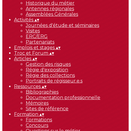
Historique du métier
Antennes régionales
Assemblées Générales
Activités
▴
▾
Journées d'étude et séminaires
Visites
ERC/ERG
Partenariats
Emplois et stages
▴
▾
Troc et Forum
▴
▾
Articles
▴
▾
Gestion des risques
Régie d'exposition
Régie des collections
Portraits de régisseur.e.s
Ressources
▴
▾
Bibliographies
Documentation professionnelle
Mémoires
Sites de référence
Formation
▴
▾
Formations
Concours
Questions sur le métier