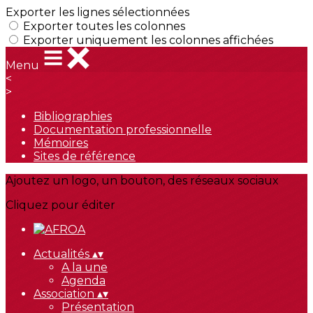
Exporter les lignes sélectionnées
Exporter toutes les colonnes
Exporter uniquement les colonnes affichées
Menu
<
>
Bibliographies
Documentation professionnelle
Mémoires
Sites de référence
Ajoutez un logo, un bouton, des réseaux sociaux
Cliquez pour éditer
Actualités
▴
▾
A la une
Agenda
Association
▴
▾
Présentation