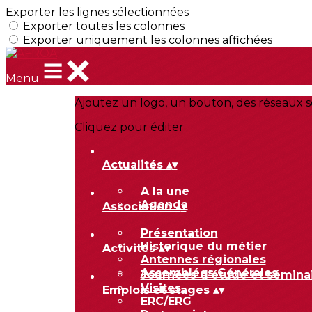
Exporter les lignes sélectionnées
Exporter toutes les colonnes
Exporter uniquement les colonnes affichées
Menu
Ajoutez un logo, un bouton, des réseaux s
Cliquez pour éditer
Actualités
▴
▾
A la une
Agenda
Association
▴
▾
Présentation
Historique du métier
Activités
▴
▾
Antennes régionales
Assemblées Générales
Journées d'étude et sémina
Visites
Emplois et stages
▴
▾
ERC/ERG