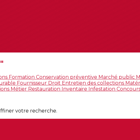
"
ions
Formation
Conservation préventive
Marché public
M
urable
Fournisseur
Droit
Entretien des collections
Maté
tions
Métier
Restauration
Inventaire
Infestation
Concour
affiner votre recherche.