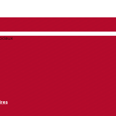
ociaux
ires