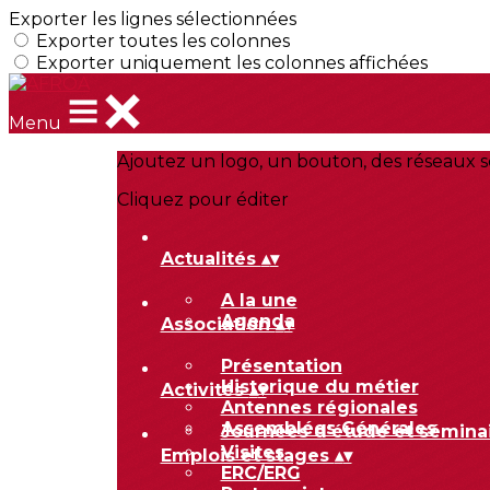
Exporter les lignes sélectionnées
Exporter toutes les colonnes
Exporter uniquement les colonnes affichées
Menu
Ajoutez un logo, un bouton, des réseaux s
Cliquez pour éditer
Actualités
▴
▾
A la une
Agenda
Association
▴
▾
Présentation
Historique du métier
Activités
▴
▾
Antennes régionales
Assemblées Générales
Journées d'étude et sémina
Visites
Emplois et stages
▴
▾
ERC/ERG