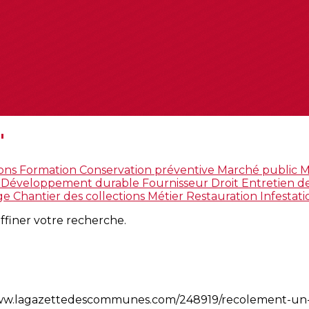
"
ions
Formation
Conservation préventive
Marché public
M
t
Développement durable
Fournisseur
Droit
Entretien de
ge
Chantier des collections
Métier
Restauration
Infestat
affiner votre recherche.
://www.lagazettedescommunes.com/248919/recolement-un-