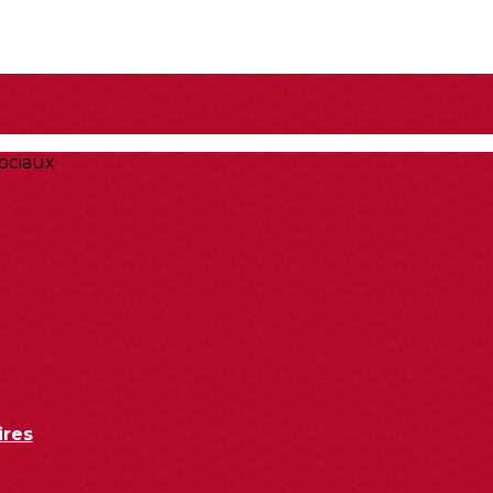
ociaux
ires