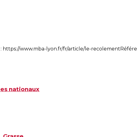
: https://www.mba-lyon.fr/fr/article/le-recolementRéfér
ées nationaux
, Grasse