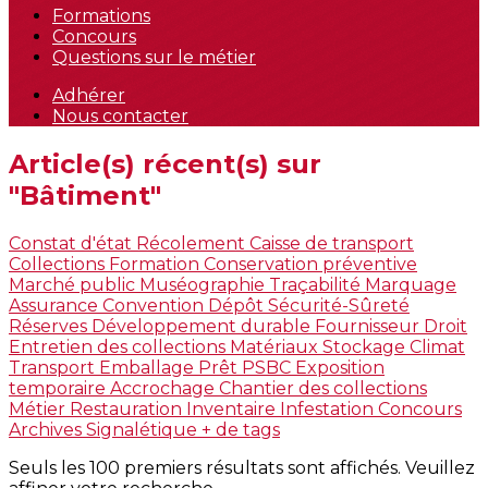
Formations
Concours
Questions sur le métier
Adhérer
Nous contacter
Article(s) récent(s) sur
"Bâtiment"
Constat d'état
Récolement
Caisse de transport
Collections
Formation
Conservation préventive
Marché public
Muséographie
Traçabilité
Marquage
Assurance
Convention
Dépôt
Sécurité-Sûreté
Réserves
Développement durable
Fournisseur
Droit
Entretien des collections
Matériaux
Stockage
Climat
Transport
Emballage
Prêt
PSBC
Exposition
temporaire
Accrochage
Chantier des collections
Métier
Restauration
Inventaire
Infestation
Concours
Archives
Signalétique
+ de tags
Seuls les 100 premiers résultats sont affichés. Veuillez