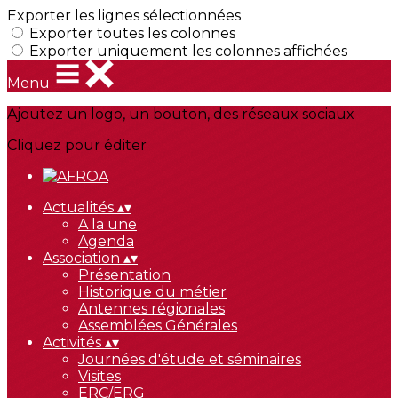
Exporter les lignes sélectionnées
Exporter toutes les colonnes
Exporter uniquement les colonnes affichées
Menu
Ajoutez un logo, un bouton, des réseaux sociaux
Cliquez pour éditer
Actualités
▴
▾
A la une
Agenda
Association
▴
▾
Présentation
Historique du métier
Antennes régionales
Assemblées Générales
Activités
▴
▾
Journées d'étude et séminaires
Visites
ERC/ERG